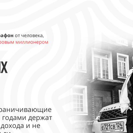
рафон
от человека,
аровым миллионером
Х
ограничивающие
 годами держат
 дохода и не