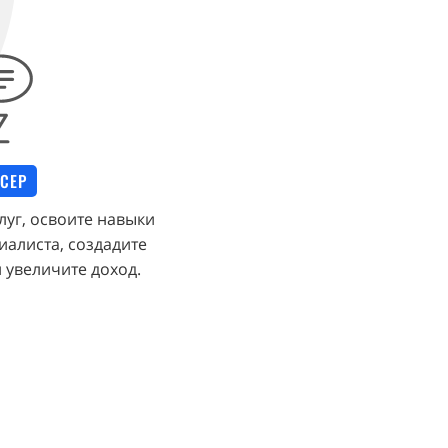
СЕР
луг, освоите навыки
алиста, создадите
 увеличите доход.