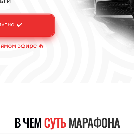
ьги
ЛАТНО
рямом эфире 🔥
В ЧЕМ
СУТЬ
МАРАФОНА